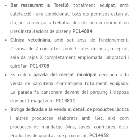
Bar restaurant a Torelló
, totalment equipat, amb
calefacció i aire condicionat, tots els permisos estan al
dia, per començar a treballar des del primer moment en
unes instal·lacions de disseny.
PC14684
Clínica veterinària
, amb set anys de funcionament.
Disposa de 2 consultes, amb 2 sales d’espera, recepció,
sala de rajos X completament emplomada, laboratori i
quiròfan.
PC14708
Es cedeix
parada del mercat municipal
dedicada a la
venda de xarcuteria -formatgeria totalment equipada.
La parada fa cantonera davant del pàrquing i disposa
d’un petit magatzem.
PC14811
Botiga dedicada a la venda al detall de productes làctics
i altres productes elaborats amb llet, així com
productes de maridatge (vins, caves, confitures, etc.).
Productes de qualitat i de proximitat.
PC14938