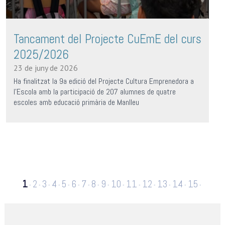
Tancament del Projecte CuEmE del curs
2025/2026
23 de juny de 2026
Ha finalitzat la 9a edició del Projecte Cultura Emprenedora a
l'Escola amb la participació de 207 alumnes de quatre
escoles amb educació primària de Manlleu
1
2
3
4
5
6
7
8
9
10
11
12
13
14
15
-
-
-
-
-
-
-
-
-
-
-
-
-
-
-
16
17
18
19
20
21
22
23
24
25
26
27
28
-
-
-
-
-
-
-
-
-
-
-
-
29
30
31
32
33
34
35
36
37
38
39
40
41
-
-
-
-
-
-
-
-
-
-
-
-
-
42
43
44
45
46
47
48
49
50
51
52
53
-
-
-
-
-
-
-
-
-
-
-
-
-