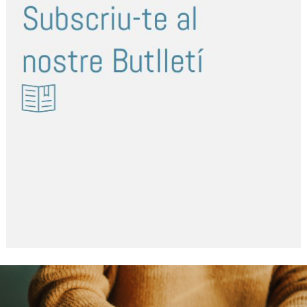
54
55
56
57
58
59
60
61
62
63
64
65
66
-
-
-
-
-
-
-
-
-
-
-
-
67
68
69
70
71
72
73
74
75
76
77
78
-
-
-
-
-
-
-
-
-
-
-
-
-
79
80
81
82
83
>
-
-
-
-