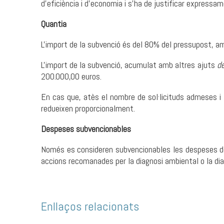
d'eficiència i d'economia i s'ha de justificar expres
Quantia
L'import de la subvenció és del 80% del pressupost, a
L'import de la subvenció, acumulat amb altres ajuts
d
200.000,00 euros.
En cas que, atès el nombre de sol·licituds admeses i 
redueixen proporcionalment.
Despeses subvencionables
Només es consideren subvencionables les despeses de
accions recomanades per la diagnosi ambiental o la dia
Enllaços relacionats