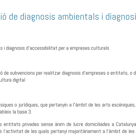
ió de diagnosis ambientals i diagnosi
s i diagnosis d'accessibilitat per a empreses culturals
ió de subvencions per realitzar diagnosis d’empreses o entitats, o d
ultura digital
ques o jurídiques, que pertanyin a l'àmbit de les arts escèniques, les
ableix la base 3.
es entitats privades sense ànim de lucre domiciliades a Catalu
e l'activitat de les quals pertanyi majoritàriament a l’àmbit de les a