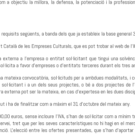
n com a objectiu la millora, la defensa, la potenciació i la profess
 requisits següents, a banda dels que ja estableix la base general 3
tut Català de les Empreses Culturals, que es pot trobar al web de l'
a externa a l'empresa o entitat sol·licitant que tingui una solvè
·licita a favor d'empreses o d'entitats terceres durant els tres any
a mateixa convocatòria, sol·licituds per a ambdues modalitats, i 
t sol·licitant i a un dels seus projectes, o bé a dos projectes de l
a externa pot ser la mateixa, en cas d’expertesa en les dues discip
ajut i ha de finalitzar com a màxim el 31 d'octubre del mateix any.
000,00 euros, sense incloure l'IVA, s'han de sol·licitar com a míni
ervei, tret que per les seves característiques no hi hagi en el me
enció. L'elecció entre les ofertes presentades, que s'han d'aportar 