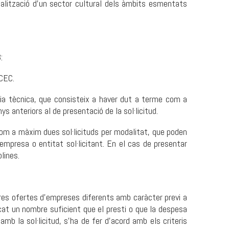
ionalització d'un sector cultural dels àmbits esmentats
:
ICEC.
ncia tècnica, que consisteix a haver dut a terme com a
s anteriors al de presentació de la sol·licitud.
com a màxim dues sol·licituds per modalitat, que poden
'empresa o entitat sol·licitant. En el cas de presentar
lines.
m tres ofertes d'empreses diferents amb caràcter previ a
rcat un nombre suficient que el presti o que la despesa
amb la sol·licitud, s'ha de fer d'acord amb els criteris