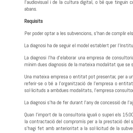
l'audiovisual i de la cultura digital, o bé que tingui
abans.
Requisits
Per poder optar a les subvencions, s'han de complir els
La diagnosi ha de seguir el model establert per l'Insti
La diagnosi l'ha d'elaborar una empresa de consultori
mínim dues diagnosis de la mateixa modalitat que se sol
Una mateixa empresa o entitat pot presentar, per a un
referir-se o bé a l'organització de l'empresa o entita
sol·licituds a ambdues modalitats, l’empresa consultor
La diagnosi s'ha de fer durant l'any de concessió de l'
Quan l'import de la consultoria iguali o superi els 15.
la contractació del compromís per a la prestació del s
s'hagi fet amb anterioritat a la sol·licitud de la subv