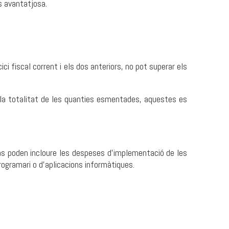
s avantatjosa.
ci fiscal corrent i els dos anteriors, no pot superar els
r la totalitat de les quanties esmentades, aquestes es
s poden incloure les despeses d’implementació de les
rogramari o d’aplicacions informàtiques.