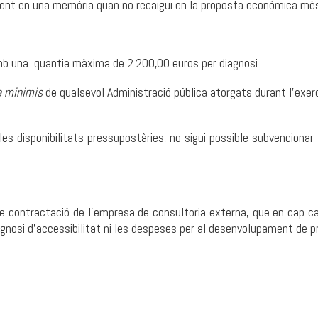
sament en una memòria quan no recaigui en la proposta econòmica mé
mb una quantia màxima de 2.200,00 euros per diagnosi.
e minimis
de qualsevol Administració pública atorgats durant l'exerci
les disponibilitats pressupostàries, no sigui possible subvenciona
 contractació de l’empresa de consultoria externa, que en cap ca
gnosi d'accessibilitat ni les despeses per al desenvolupament de p