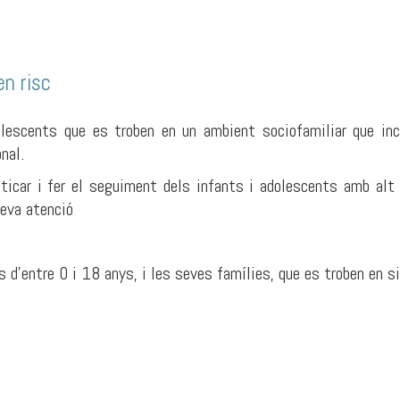
en risc
olescents que es troben en un ambient sociofamiliar que inc
nal.
nosticar i fer el seguiment dels infants i adolescents amb alt
 seva atenció
 d’entre 0 i 18 anys, i les seves famílies, que es troben en si