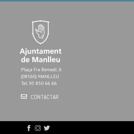
Plaça Fra Bernadí, 6
(08560) MANLLEU
Tel. 93 850 66 66
CONTACTAR