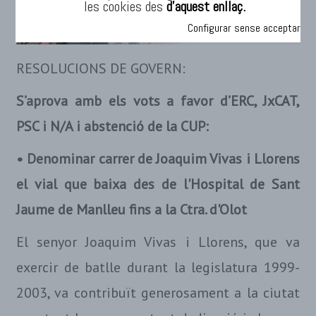
les cookies des
d’aquest enllaç.
Configurar sense acceptar
RESOLUCIONS DE GOVERN:
S’aprova amb els vots a favor d’ERC, JxCAT,
PSC i N/A i abstenció de la CUP:
• Denominar carrer de Joaquim Vivas i Llorens
el vial que baixa des de l'Hospital de Sant
Jaume de Manlleu fins a la Ctra. d'Olot
El senyor Joaquim Vivas i Llorens, que va
exercir de batlle durant la legislatura 1999-
2003, va contribuït generosament a la ciutat