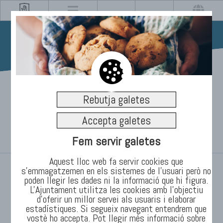
01/07/2021
Rebutja galetes
Ple ordinari de juny
Accepta galetes
29/06/2021
Fem servir galetes
Aquest lloc web fa servir cookies que
INICI
/
TEMES
/
Informació
/
Notícies
s’emmagatzemen en els sistemes de l'usuari però no
poden llegir les dades ni la informació que hi figura.
L'Ajuntament utilitza les cookies amb l'objectiu
d’oferir un millor servei als usuaris i elaborar
estadístiques. Si segueix navegant entendrem que
vostè ho accepta. Pot llegir més informació sobre