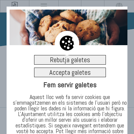
11/07/2023
Rebutja galetes
Refugis climàtics
Accepta galetes
habilitats per a onades de
Fem servir galetes
calor
Aquest lloc web fa servir cookies que
s’emmagatzemen en els sistemes de l'usuari però no
poden llegir les dades ni la informació que hi figura.
L'Ajuntament utilitza les cookies amb l'objectiu
INICI
/
TEMES
/
Informació
/
Notícies
d’oferir un millor servei als usuaris i elaborar
estadístiques. Si segueix navegant entendrem que
vostè ho accepta. Pot llegir més informació sobre