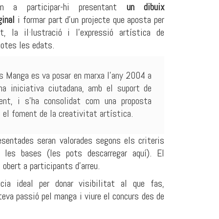
m a participar-hi presentant
un dibuix
ginal
i formar part d’un projecte que aposta per
at, la il·lustració i l’expressió artística de
totes les edats.
s Manga es va posar en marxa l’any 2004 a
una iniciativa ciutadana, amb el suport de
ment, i s’ha consolidat com una proposta
 el foment de la creativitat artística.
esentades seran valorades segons els criteris
 les bases (les pots descarregar aquí). El
obert a participants d’arreu.
cia ideal per donar visibilitat al que fas,
 teva passió pel
manga
i viure el concurs des de