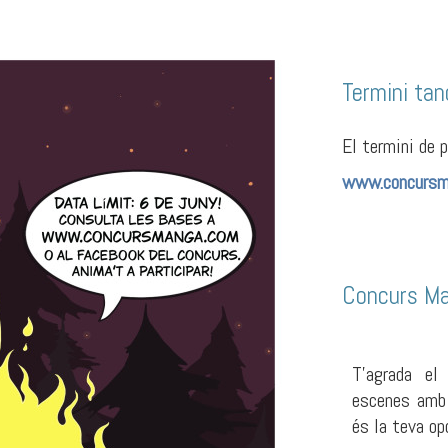
Termini tan
El termini de 
www.concursm
Concurs Man
T’agrada e
escenes amb
és la teva op