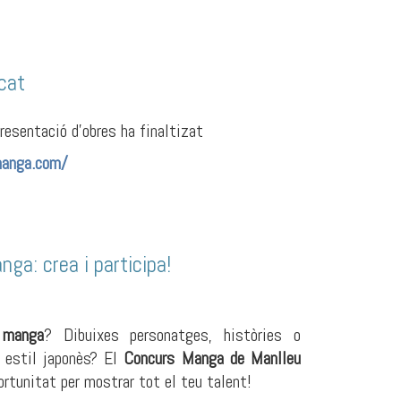
cat
presentació d'obres ha finaltizat
anga.com/
ga: crea i participa!
l
manga
? Dibuixes personatges, històries o
 estil japonès? El
Concurs
Manga
de Manlleu
ortunitat per mostrar tot el teu talent!