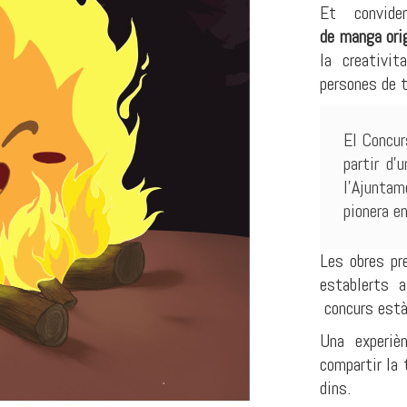
Et convide
de
manga
ori
la creativit
persones de 
El Concur
partir d’
l’Ajunta
pionera en
Les obres pr
establerts a
concurs està 
Una experièn
compartir la
dins.